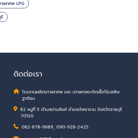
เตาเผาศพ LPG
รี
ติดต่อเรา
โรงงานผลิตเตาเผาศพ และ เตาเผาขยะติดเชื้อไร้มลพิษ
ฐาติชน
82 หมู่ที่ 5 ตำบลบ้านสิงห์ อำเภอโพธาราม จังหวัดราชบุรี
70120
082-878-9689
,
090-928-2425