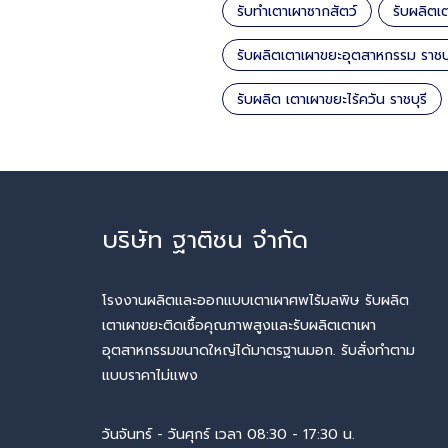
รับทำเตาเผาซากสัตว์
รับผลิต
รับผลิตเตาเผาขยะอุตสาหกรรม ราชบุ
รับผลิต เตาเผาขยะไร้ควัน ราชบุรี
บริษัท ฐาติชน จำกัด
โรงงานผลิตและออกแบบเตาเผาศพไร้มลพิษ รับผลิต
เตาเผาขยะติดเชื้อคุณภาพสูงและรับผลิตเตาเผา
อุตสาหกรรมขนาดใหญ่ได้มาตรฐานมอก. รับสั่งทำตาม
แบบราคาไม่แพง
วันจันทร์ - วันศุกร์ เวลา 08:30 - 17:30 น.