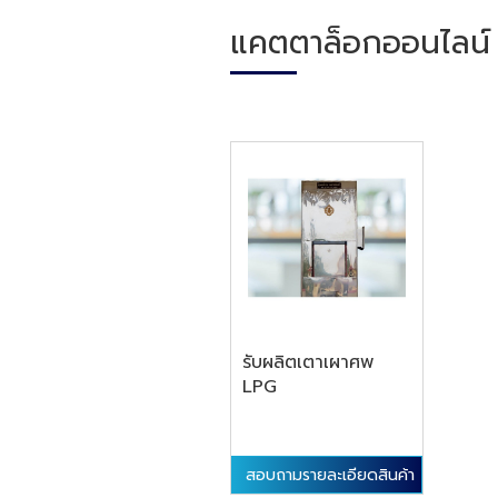
แคตตาล็อกออนไลน์
รับผลิตเตาเผาศพ
LPG
สอบถามรายละเอียดสินค้า