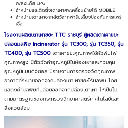
เพลิงแก๊ส LPG
จำหน่ายและติดตั้งเตาเผาศพเคลื่อนย้ายได้ MOBILE
จำหน่ายเตาเผาซากสัตว์จากฟาร์มเลี้ยงป้องกันการแพร่
เชื้อ
โรงงานผลิตเตาเผาขยะ TTC ราชบุรี ผู้ผลิตเตาเผาขยะ
ปลอดมลพิษ Incinerator รุ่น TC300, รุ่น TC350, รุ่น
TC400, รุ่น TC500
เตาเผาขยะคุณภาพใช้หัวพ่นไฟ
คุณภาพสูง มีตัววัดค่าอุณหภูมิในห้องเผาและควบคุม
อุณหภูมิแบบดิจิตอล มีรายงานการตรวจวัดคุณภาพ
อากาศที่ระบายออกจากปล่องเตาเผาขยะไร้มลพิษ โดย
แสดงค่ามลพิษที่ปล่อยออกจากปล่องเตาเผา ให้เป็นไป
ตามมาตรฐานของกระทรวงวิทยาศาสตร์เทคโนโลยีและ
สิ่งแวดล้อม