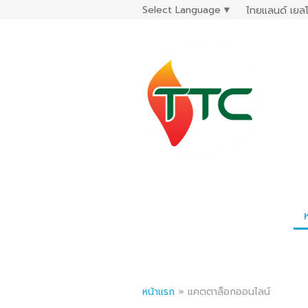
Select Language
▼
ไทยแลนด์ เยลโ
หน้าแรก
»
แคตตาล็อกออนไลน์