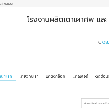
ล่เพจเจส
โรงงานผลิตเตาเผาศพ และ เต
08
หน้าแรก
เกี่ยวกับเรา
แคตตาล็อก
แกลเลอรี่
ติดต่อเร