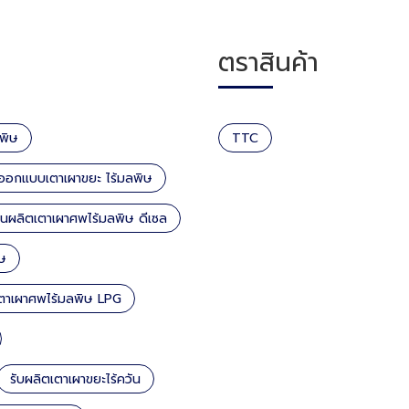
ตราสินค้า
ลพิษ
TTC
บออกแบบเตาเผาขยะ ไร้มลพิษ
นผลิตเตาเผาศพไร้มลพิษ ดีเซล
ิษ
ตาเผาศพไร้มลพิษ LPG
รับผลิตเตาเผาขยะไร้ควัน