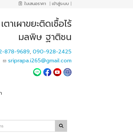
ใบเสนอราคา
|
เข้าสู่ระบบ
|
าเผาขยะติดเชื้อไร้
มลพิษ ฐาติชน
2-878-9689
090-928-2425
,
sriprapa.i265@gmail.com
า