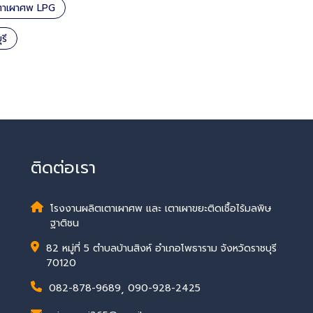
เตาเผาศพ LPG
รี
ติดต่อเรา
โรงงานผลิตเตาเผาศพ และ เตาเผาขยะติดเชื้อไร้มลพิษ
ฐาติชน
82 หมู่ที่ 5 ตำบลบ้านสิงห์ อำเภอโพธาราม จังหวัดราชบุรี
70120
082-878-9689
,
090-928-2425