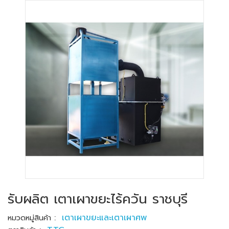
รับผลิต เตาเผาขยะไร้ควัน ราชบุรี
:
เตาเผาขยะและเตาเผาศพ
หมวดหมู่สินค้า