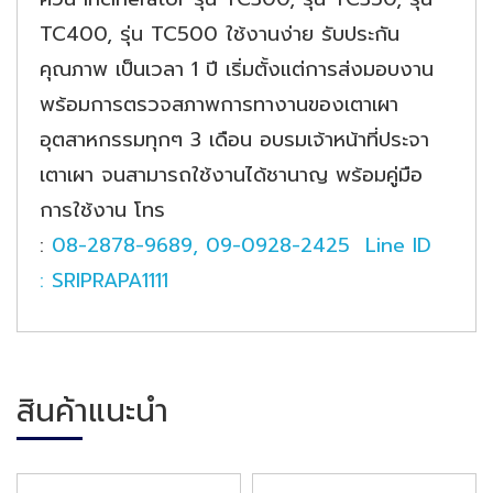
TC400, รุ่น TC500 ใช้งานง่าย รับประกัน
คุณภาพ เป็นเวลา 1 ปี เริ่มตั้งแต่การส่งมอบงาน
พร้อมการตรวจสภาพการทางานของเตาเผา
อุตสาหกรรมทุกๆ 3 เดือน อบรมเจ้าหน้าที่ประจา
เตาเผา จนสามารถใช้งานได้ชานาญ พร้อมคู่มือ
การใช้งาน โทร
:
08-2878-9689,
09-0928-2425
Line ID
: SRIPRAPA1111
สินค้าแนะนำ