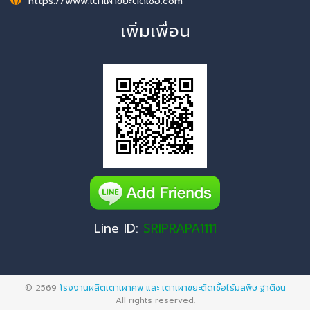
https://www.เตาเผาขยะติดเชื้อ.com
เพิ่มเพื่อน
Line ID:
SRIPRAPA1111
© 2569
โรงงานผลิตเตาเผาศพ และ เตาเผาขยะติดเชื้อไร้มลพิษ ฐาติชน
All rights reserved.