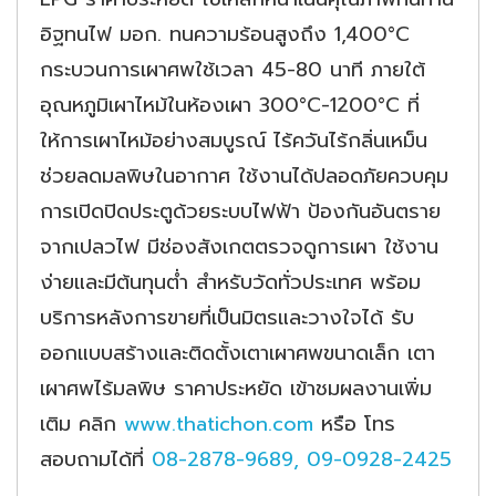
อิฐทนไฟ มอก. ทนความร้อนสูงถึง 1,400°C
กระบวนการเผาศพใช้เวลา 45-80 นาที ภายใต้
อุณหภูมิเผาไหม้ในห้องเผา 300°C-1200°C ที่
ให้การเผาไหม้อย่างสมบูรณ์ ไร้ควันไร้กลิ่นเหม็น
ช่วยลดมลพิษในอากาศ ใช้งานได้ปลอดภัยควบคุม
การเปิดปิดประตูด้วยระบบไฟฟ้า ป้องกันอันตราย
จากเปลวไฟ มีช่องสังเกตตรวจดูการเผา ใช้งาน
ง่ายและมีต้นทุนต่ำ สำหรับวัดทั่วประเทศ พร้อม
บริการหลังการขายที่เป็นมิตรและวางใจได้ รับ
ออกแบบสร้างและติดตั้งเตาเผาศพขนาดเล็ก เตา
เผาศพไร้มลพิษ ราคาประหยัด เข้าชมผลงานเพิ่ม
เติม คลิก
www.thatichon.com
หรือ โทร
สอบถามได้ที่
08-2878-9689,
09-0928-2425