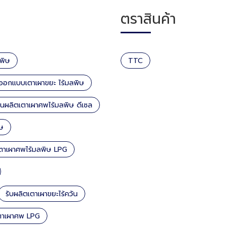
ตราสินค้า
ลพิษ
TTC
บออกแบบเตาเผาขยะ ไร้มลพิษ
นผลิตเตาเผาศพไร้มลพิษ ดีเซล
ิษ
ตาเผาศพไร้มลพิษ LPG
รับผลิตเตาเผาขยะไร้ควัน
เตาเผาศพ LPG