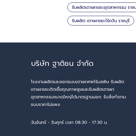
รับผลิตเตาเผาขยะอุตสาหกรรม ราชบุ
รับผลิต เตาเผาขยะไร้ควัน ราชบุรี
บริษัท ฐาติชน จำกัด
โรงงานผลิตและออกแบบเตาเผาศพไร้มลพิษ รับผลิต
เตาเผาขยะติดเชื้อคุณภาพสูงและรับผลิตเตาเผา
อุตสาหกรรมขนาดใหญ่ได้มาตรฐานมอก. รับสั่งทำตาม
แบบราคาไม่แพง
วันจันทร์ - วันศุกร์ เวลา 08:30 - 17:30 น.