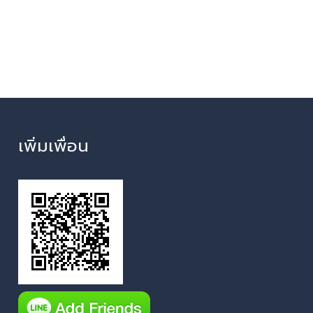
เพิ่มเพื่อน