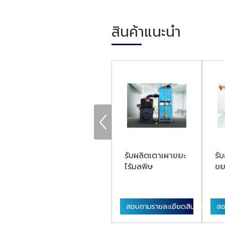
สินค้าแนะนำ
โรงงานผลิตเตา
รับผลิตเตาเผาขยะ
รั
เผาขยะติดเชื้อ ไร้
ไร้มลพิษ
ขย
มลพิษ
สอบถามรายละเอียดสินค้า
สอบถามรายละเอียดสินค้า
สอ