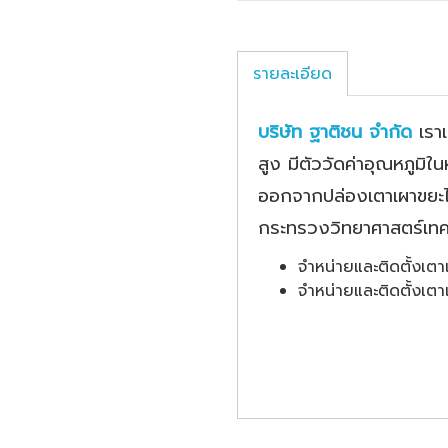
รายละเอียด
บริษัท ฐาติชน จำกัด
เรา
สูง มีตัววัดค่าอุณหภูม
ออกจากปล่องเตาเผาขยะไ
กระทรวงวิทยาศาสตร์เทค
จำหน่ายและติดตั้งเตา
จำหน่ายและติดตั้งเต