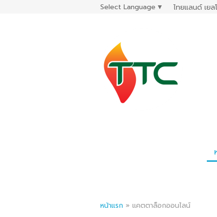
Select Language
▼
ไทยแลนด์ เยลโ
หน้าแรก
»
แคตตาล็อกออนไลน์