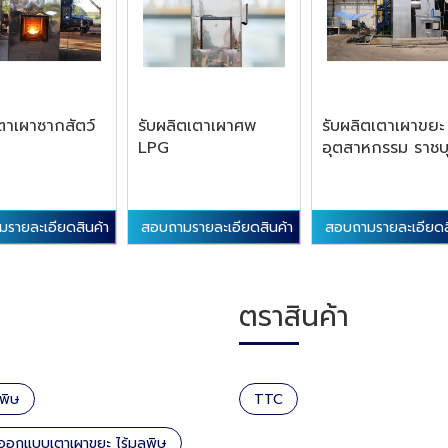
ตาเผาซากสัตว์
รับผลิตเตาเผาศพ
รับผลิตเตาเผาขยะ
LPG
อุตสาหกรรม ราชบุ
รายละเอียดสินค้า
สอบถามรายละเอียดสินค้า
สอบถามรายละเอียดส
ตราสินค้า
ลพิษ
TTC
บออกแบบเตาเผาขยะ ไร้มลพิษ