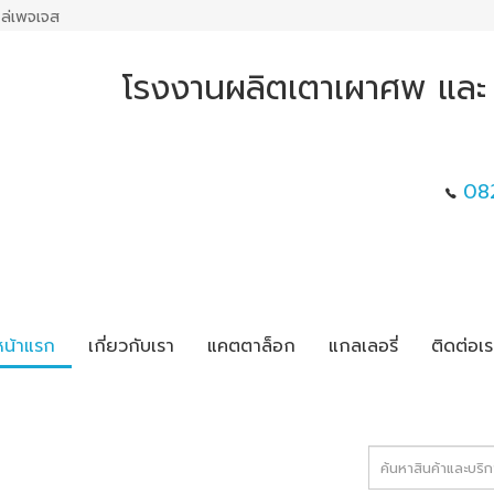
ล่เพจเจส
โรงงานผลิตเตาเผาศพ และ เต
08
หน้าแรก
เกี่ยวกับเรา
แคตตาล็อก
แกลเลอรี่
ติดต่อเร