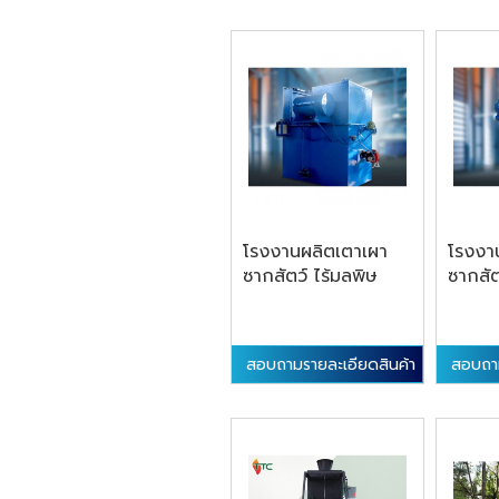
โรงงานผลิตเตาเผา
โรงงา
ซากสัตว์ ไร้มลพิษ
ซากสัต
สอบถามรายละเอียดสินค้า
สอบถาม