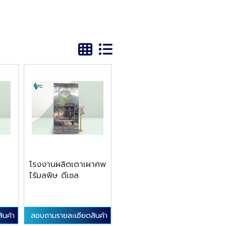
โรงงานผลิตเตาเผาศพ
ไร้มลพิษ ดีเซล
ินค้า
สอบถามรายละเอียดสินค้า