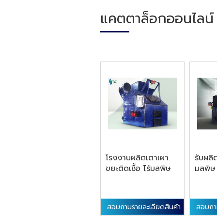
แคตตาล็อกออนไลน์
โรงงานผลิตเตาเผา
รับผลิ
ขยะติดเชื้อ ไร้มลพิษ
มลพิษ
สอบถามรายละเอียดสินค้า
สอบถาม