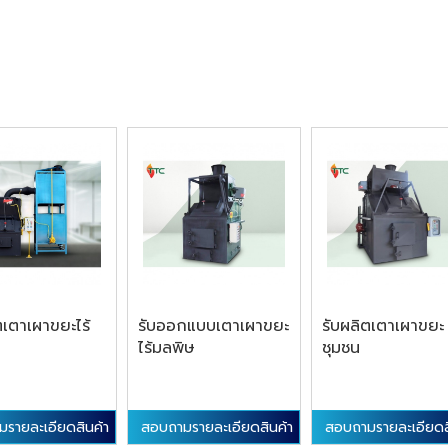
ตเตาเผาขยะไร้
รับออกแบบเตาเผาขยะ
รับผลิตเตาเผาขยะ
ไร้มลพิษ
ชุมชน
รายละเอียดสินค้า
สอบถามรายละเอียดสินค้า
สอบถามรายละเอียดส