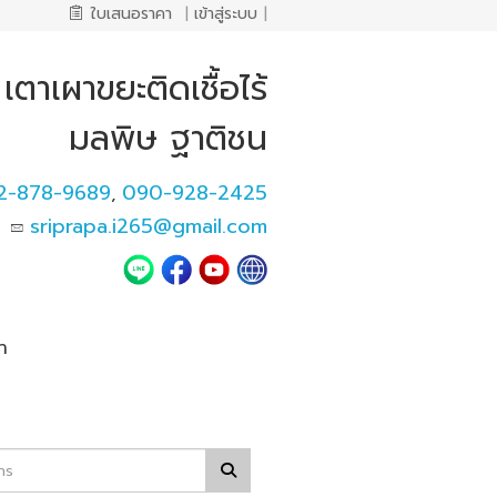
ใบเสนอราคา
|
เข้าสู่ระบบ
|
าเผาขยะติดเชื้อไร้
มลพิษ ฐาติชน
2-878-9689
090-928-2425
,
sriprapa.i265@gmail.com
า